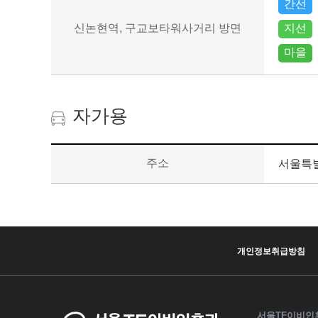
간선
신논현역, 구교보타워사거리 방면
지선
마을
자가용
지하철
주소
서울특별
(위치,
경로)
개인정보취급방침
서울TF이비인