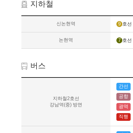
지하철
지하철
신논현역
9
호선 
(위치,
경로)
논현역
7
호선 
버스
지하철
(위치,
간선
경로)
공항
지하철2호선
강남역(중) 방면
광역
직행