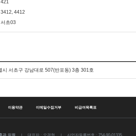
421
3412, 4412
서초03
시 서초구 강남대로 507(반포동) 3층 301호
이용약관
이메일수집거부
비급여목록표
후과 의원
대표자 : 오경현
사업자등록번호 : 754-90-01335